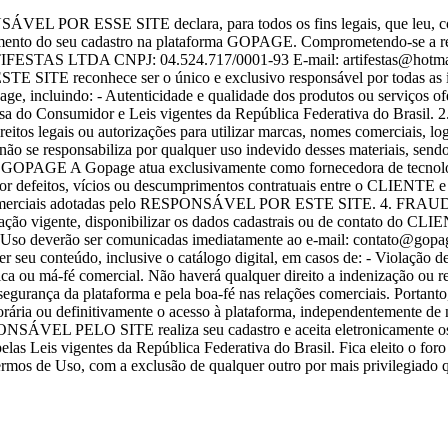
VEL POR ESSE SITE declara, para todos os fins legais, que leu, com
momento do seu cadastro na plataforma GOPAGE. Comprometendo-se a re
 LTDA CNPJ: 04.524.717/0001-93 E-mail: artifestas@hotmai
hece ser o único e exclusivo responsável por todas as informa
e, incluindo: - Autenticidade e qualidade dos produtos ou serviços ofert
Defesa do Consumidor e Leis vigentes da República Federativa d
egais ou autorizações para utilizar marcas, nomes comerciais, logot
 não se responsabiliza por qualquer uso indevido desses materiais, sen
A Gopage atua exclusivamente como fornecedora de tecnologia par
por defeitos, vícios ou descumprimentos contratuais entre o CLIENTE e
áticas comerciais adotadas pelo RESPONSÁVEL POR ESTE SITE. 4
ão vigente, disponibilizar os dados cadastrais ou de contato do CLIEN
 de Uso deverão ser comunicadas imediatamente ao e-mail: contato@gop
eu conteúdo, inclusive o catálogo digital, em casos de: - Violação dest
deológica ou má-fé comercial. Não haverá qualquer direito a indeniza
a da plataforma e pela boa-fé nas relações comerciais. Portanto, se
a ou definitivamente o acesso à plataforma, independentemente d
SÁVEL PELO SITE realiza seu cadastro e aceita eletronicamente os T
las Leis vigentes da República Federativa do Brasil. Fica eleito o for
 Termos de Uso, com a exclusão de qualquer outro por mais privilegiad