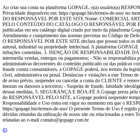
Ao criar sua conta na plataforma GOPAGE, o(a) usuário(a) RESPONSÁ
Privacidade disponíveis em: https://gopage.bio/termos-de-uso/ no 
DO RESPONSÁVEL POR ESTE SITE Nome: COMERCIAL ARTIFESTAS
PELO CONTEÚDO DO CATÁLOGO O RESPONSÁVEL POR ESTE SITE recon
publicadas em seu catálogo digital criado por meio da plataforma Gopag
Atendimento e cumprimento das normas previstas no Código de 
O RESPONSÁVEL POR ESTE SITE declara que possui todos os direitos l
autoral, industrial ou propriedade intelectual. A plataforma GOPAGE
infrações cometidas. 3. ISENÇÃO DE RESPONSABILIDADE DA GOPAGE 
intermedia vendas, entregas ou pagamentos; - Não se responsabiliza 
administrativas decorrentes do conteúdo publicado ou das pr
fraude contra consumidores, a GOPAGE poderá, nos termos da legislaç
cível, administrativa ou penal. Denúncias e violações a este Termo
de aviso prévio, suspender ou cancelar a conta do CLIENTE e remover s
imorais ou danosos a terceiros; - Suspeita de fraude, falsidade i
dessas medidas. 5. SEGURANÇA E BOA-FÉ A Gopage preza pela seguranç
do RESPONSÁVEL PELO SITE, a Gopage poderá suspender temporári
Responsabilidade e Uso entra em vigor no momento em que o RESPON
https://gopage.bio/termos-de-uso/ O presente Termo de Uso é regido pe
dúvidas oriundas da utilização de nosso site ou relacionadas a estes
relatadas ao e-mail contato@gopage.com.br