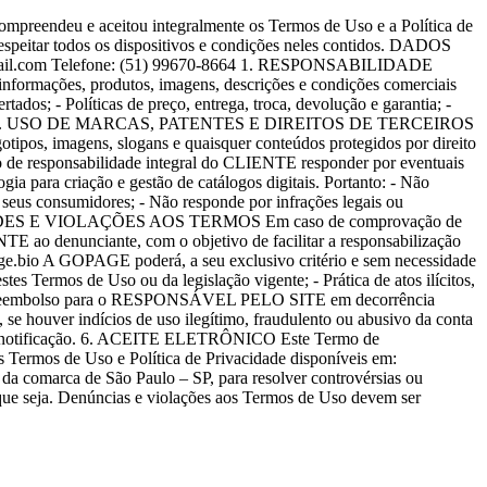
preendeu e aceitou integralmente os Termos de Uso e a Política de
speitar todos os dispositivos e condições neles contidos. DADOS
l.com Telefone: (51) 99670-8664 1. RESPONSABILIDADE
ções, produtos, imagens, descrições e condições comerciais
ados; - Políticas de preço, entrega, troca, devolução e garantia; -
o Brasil. 2. USO DE MARCAS, PATENTES E DIREITOS DE TERCEIROS
ipos, imagens, slogans e quaisquer conteúdos protegidos por direito
do de responsabilidade integral do CLIENTE responder por eventuais
a criação e gestão de catálogos digitais. Portanto: - Não
 seus consumidores; - Não responde por infrações legais ou
. FRAUDES E VIOLAÇÕES AOS TERMOS Em caso de comprovação de
TE ao denunciante, com o objetivo de facilitar a responsabilização
age.bio A GOPAGE poderá, a seu exclusivo critério e sem necessidade
es Termos de Uso ou da legislação vigente; - Prática de atos ilícitos,
ção ou reembolso para o RESPONSÁVEL PELO SITE em decorrência
 houver indícios de uso ilegítimo, fraudulento ou abusivo da conta
e notificação. 6. ACEITE ELETRÔNICO Este Termo de
ermos de Uso e Política de Privacidade disponíveis em:
o da comarca de São Paulo – SP, para resolver controvérsias ou
o que seja. Denúncias e violações aos Termos de Uso devem ser